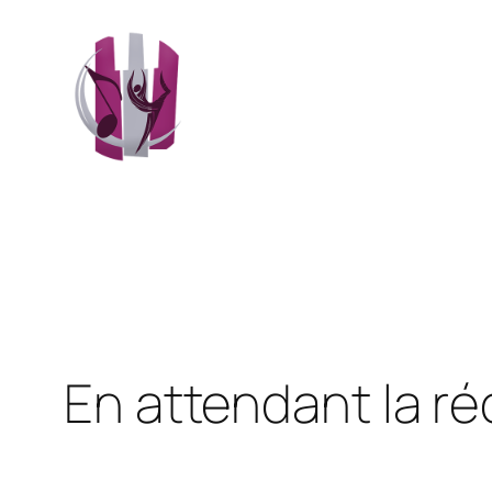
Aller
au
contenu
En attendant la r