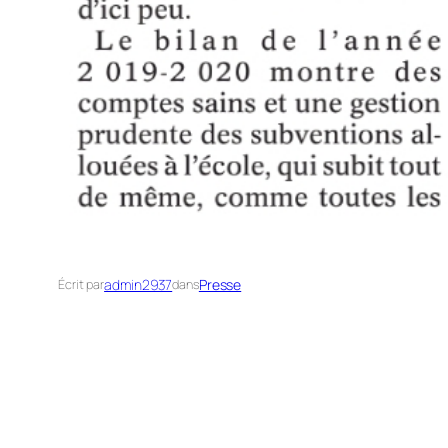
admin2937
Presse
Écrit par
dans