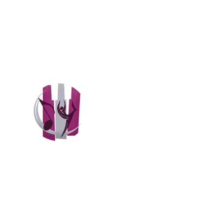
Co
29 
Se
03 
Co